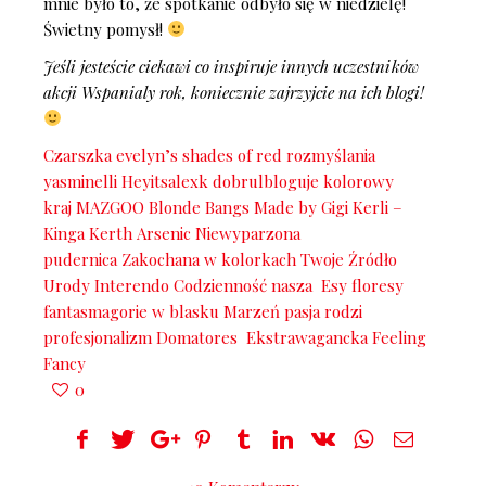
mnie było to, że spotkanie odbyło się w niedzielę!
Świetny pomysł!
Jeśli jesteście ciekawi co inspiruje innych uczestników
akcji Wspanialy rok, koniecznie zajrzyjcie na ich blogi!
Czarszka
evelyn’s shades of red
rozmyślania
yasminelli
Heyitsalexk
dobrulbloguje
kolorowy
kraj
MAZGOO
Blonde Bangs
Made by Gigi
Kerli –
Kinga Kerth
Arsenic
Niewyparzona
pudernica
Zakochana w kolorkach
Twoje Źródło
Urody
Interendo
Codzienność nasza
Esy floresy
fantasmagorie
w blasku Marzeń
pasja rodzi
profesjonalizm
Domatores
Ekstrawagancka
Feeling
Fancy
0