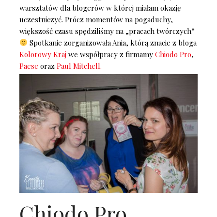
warsztatów dla blogerów w której miałam okazję
uczestniczyć. Prócz momentów na pogaduchy,
większość czasu spędziliśmy na „pracach twórczych”
Spotkanie zorganizowała Ania, którą znacie z bloga
Kolorowy Kraj
we współpracy z firmamy
Chiodo Pro
,
Paese
oraz
Paul Mitchell.
Chiodo Pro