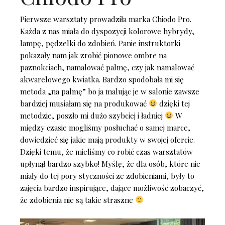
Pierwsze warsztaty prowadziła marka Chiodo Pro.
Każda z nas miała do dyspozycji kolorowe hybrydy,
lampę, pędzelki do zdobień. Panie instruktorki
pokazały nam jak zrobić pionowe ombre na
paznokciach, namalować palmę, czy jak namalować
akwarelowego kwiatka. Bardzo spodobała mi się
metoda „na palmę” bo ja malując je w salonie zawsze
bardziej musiałam się na produkować
dzięki tej
metodzie, poszło mi dużo szybciej i ładniej
W
między czasie mogliśmy posłuchać o samej marce,
dowiedzieć się jakie mają produkty w swojej ofercie.
Dzięki temu, że mieliśmy co robić czas warsztatów
upłynął bardzo szybko! Myślę, że dla osób, które nie
miały do tej pory styczności ze zdobieniami, były to
zajęcia bardzo inspirujące, dające możliwość zobaczyć,
że zdobienia nie są takie straszne