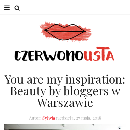
HOME
URODA
LIFESTYLE
W GABINECIE
You are my inspiration:
O MNIE
Beauty by bloggers w
Warszawie
Autor:
Sylwia
niedziela, 27 maja, 2018