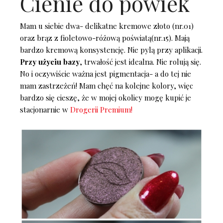
Cienie do powiek
Mam u siebie dwa- delikatne kremowe złoto (nr.01)
oraz brąz z fioletowo-różową poświatą(nr.15). Mają
bardzo kremową konsystencję. Nie pylą przy aplikacji.
Przy użyciu bazy
, trwałość jest idealna. Nie rolują się.
No i oczywiście ważna jest pigmentacja- a do tej nie
mam zastrzeżeń! Mam chęć na kolejne kolory, więc
bardzo się cieszę, że w mojej okolicy mogę kupić je
stacjonarnie w
Drogerii Premium!