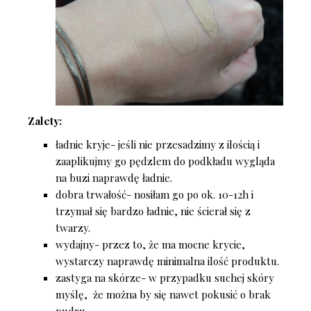
Zalety:
ładnie kryje- jeśli nie przesadzimy z ilością i
zaaplikujmy go pędzlem do podkładu wygląda
na buzi naprawdę ładnie.
dobra trwałość- nosiłam go po ok. 10-12h i
trzymał się bardzo ładnie, nie ścierał się z
twarzy.
wydajny- przez to, że ma mocne krycie,
wystarczy naprawdę minimalna ilość produktu.
zastyga na skórze- w przypadku suchej skóry
myślę, że można by się nawet pokusić o brak
pudru.