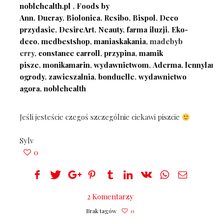
noblehealth.pl
,
Foods by
Ann
,
Ducray
,
Biolonica
,
Resibo
,
Bispol
,
Deco
przydasie
,
DesireArt
,
Neauty
,
farma iluzji
,
Eko-
deco
,
medbestshop
,
maniaskakania
, madebyb
erry,
constance carroll
,
przypina
,
mamik
pisze
,
monikamarin
,
wydawnictwom
,
Aderma
,
lennylam
ogrody
,
zawieszalnia
,
bonduelle
,
wydawnictwo
agora
,
noblehealth
Jeśli jesteście czegoś szczególnie ciekawi piszcie
Sylv
0
2 Komentarzy
Brak tagów
0