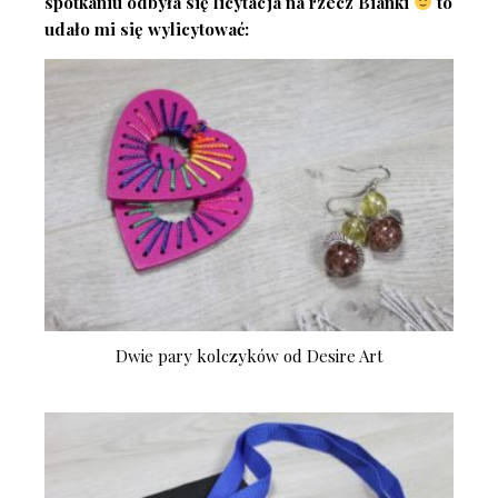
spotkaniu odbyła się licytacja na rzecz Bianki
to
udało mi się wylicytować:
Dwie pary kolczyków od Desire Art