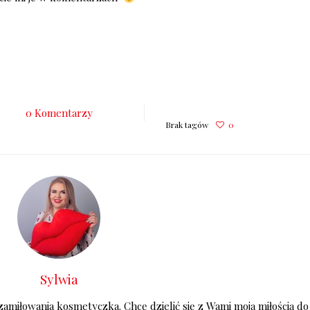
0 Komentarzy
Brak tagów
0
Sylwia
zamiłowania kosmetyczka. Chcę dzielić się z Wami moją miłością do