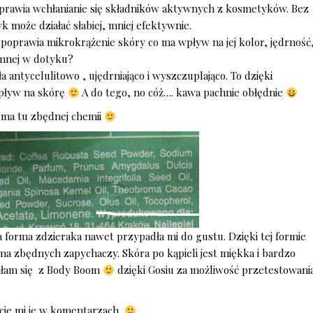
prawia wchłanianie się składników aktywnych z kosmetyków. Bez
 może działać słabiej, mniej efektywnie.
poprawia mikrokrążenie skóry co ma wpływ na jej kolor, jędrność
emnej w dotyku?
 antycelulitowo , ujędrniająco i wyszczuplająco. To dzięki
wpływ na skórę
A do tego, no cóż…. kawa pachnie obłędnie
e ma tu zbędnej chemii
forma zdzieraka nawet przypadła mi do gustu. Dzięki tej formie
a zbędnych zapychaczy. Skóra po kąpieli jest miękka i bardzo
iłam się z Body Boom
dzięki Gosiu za możliwość przetestowani
ćcie mi je w komentarzach