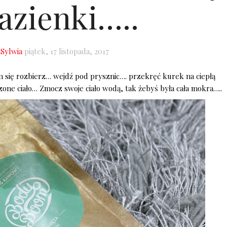
łazienki…..
:
Sylwia
piątek, 17 listopada, 2017
 się rozbierz… wejdź pod prysznic…. przekręć kurek na ciepłą
zone ciało… Zmocz swoje ciało wodą, tak żebyś była cała mokra…..