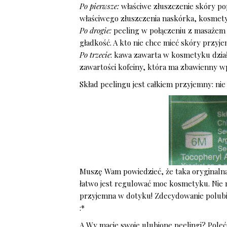
Po pierwsze:
właściwe złuszczenie skóry po
właściwego złuszczenia naskórka, kosmetyk
Po drogie:
peeling w połączeniu z masażem 
gładkość. A kto nie chce mieć skóry przyj
Po trzecie
: kawa zawarta w kosmetyku działa
zawartości kofeiny, która ma zbawienny 
Skład peelingu jest całkiem przyjemny: ni
Muszę Wam powiedzieć, że taka oryginalna 
łatwo jest regulować moc kosmetyku. Nie m
przyjemna w dotyku! Zdecydowanie polub
:*
A Wy macie swoje ulubione peelingi? Pole