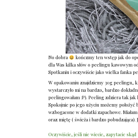
No dobra
kończmy ten wstęp jak do op
dla Was kilka słów o peelingu kawowym o
Spotkaniu i oczywiście jako wielka fank
W opakowaniu znajdziemy 30g peelingu, 
wystarczyło mi na bardzo, bardzo dokładne
peelingowałam :P). Peeling zdziera tak jak
Spokojnie po jego użyciu możemy położyć ba
wzbogacone w dodatki zapachowe. Miałam u
oraz miętę ( świeża i bardzo pobudzająca)
Oczywiście, jeśli nie wiecie, zapytacie sk