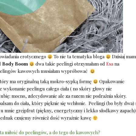
owiadania erotycznego
To nie ta tematyka bloga
Dzisiaj ma
d
Body Boom
dwa takie peelingi otrzymałam od
Esa
na
a peelingów kawowych musiałam wypróbować
który ma oryginalną taką mokro-sypką formę
Opakowanie
 wykonanie peelingu całego ciała ( no skóry głowy nie
 lubię: mocno, zdecydowanie ale za razem nie podrażnia skóry.
lsam do ciała, który pięknie się wchłonie. Peelingi (bo były dwa) 
 mnie grejpfrut (piękny, energetyczny i lekko słodkawy zapach)
. Jednak czujemy również dość wyraźnie kawę
ąd ta miłość do peelingów, a do tego do kawowych?