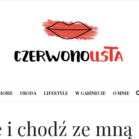
HOME
URODA
LIFESTYLE
W GABINECIE
O MNIE
 i chodź ze mną