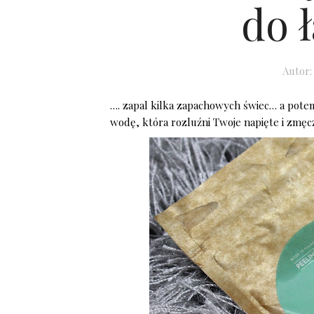
do 
Autor
…. zapal kilka zapachowych świec… a potem
wodę, która rozluźni Twoje napięte i zmęc