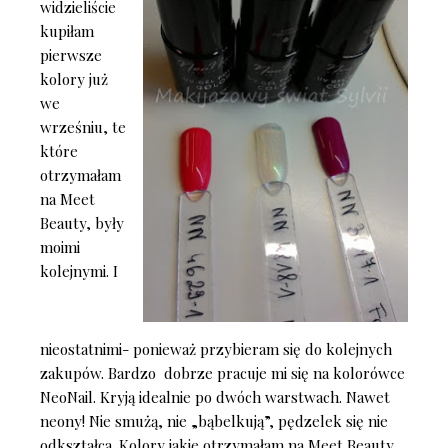
widzieliście
kupiłam
pierwsze
kolory już
we
wrześniu, te
które
otrzymałam
na Meet
Beauty, były
moimi
kolejnymi. I
nieostatnimi- ponieważ przybieram się do kolejnych
zakupów. Bardzo dobrze pracuje mi się na kolorówce
NeoNail. Kryją idealnie po dwóch warstwach. Nawet
neony! Nie smużą, nie „bąbelkują”, pędzelek się nie
odkształca. Kolory jakie otrzymałam na Meet Beauty