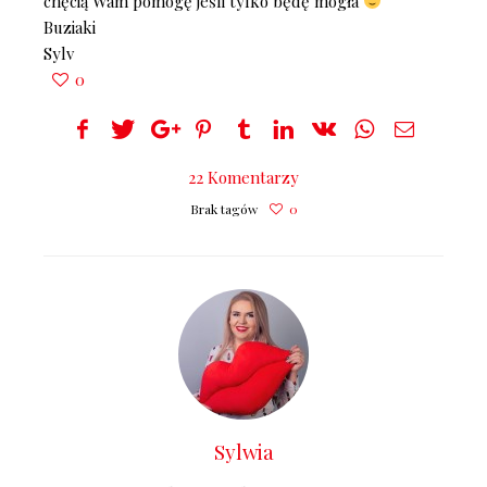
chęcią Wam pomogę jeśli tylko będę mogła
Buziaki
Sylv
0
22 Komentarzy
Brak tagów
0
Sylwia