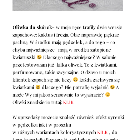
Oliwka do skórek
– w moje ręce trafiły dwie wersje
zapachowe: kaktus i frezja. Obie naprawdę pięknie
pachną. W środku mają pędzelek, a do tego – co
chyba najważniejsze- mają w środku zatopione
kwiatuszki
Dlaczego najważniejsze? W salonie
przetestowałam już kilka oliwek. Te z kwiatkami,
perfumowane, takie zwyczajne. O dziwo u moich
klientek zapach się nie liczy
każda zachwyca się
kwiatkami
dlaczego? Nie potrafię wyjaśnić
A
może Wy mi jakoś sensownie to wyjaśnicie?
Oliwki znajdziecie tutaj:
KLIK
W sprzedaży możecie znaleźć również: efekt syrenki
w pędzelku jak i w proszku
w różnych wariantach kolorystycznych
KILK
, do
tego kryształki Swarovski, naklejki wodne <3 całe