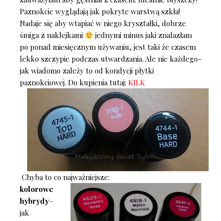
Paznokcie wyglądają jak pokryte warstwą szkła!
Nadaje się aby wtapiać w niego kryształki, dobrze
śmiga z naklejkami
jednymi minus jaki znalazłam
po ponad miesięcznym używaniu, jest taki że czasem
lekko szczypie podczas utwardzania. Ale nie każdego-
jak wiadomo zależy to od kondycji płytki
paznokciowej. Do kupienia tutaj:
KILK
Chyba to co najważniejsze:
kolorowe
hybrydy
–
jak