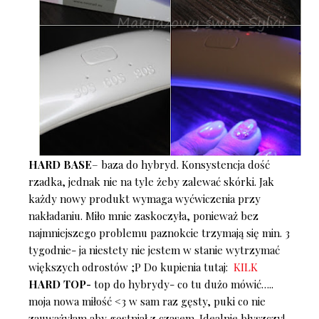
HARD BASE
– baza do hybryd. Konsystencja dość
rzadka, jednak nie na tyle żeby zalewać skórki. Jak
każdy nowy produkt wymaga wyćwiczenia przy
nakładaniu. Miło mnie zaskoczyła, ponieważ bez
najmniejszego problemu paznokcie trzymają się min. 3
tygodnie- ja niestety nie jestem w stanie wytrzymać
większych odrostów ;P Do kupienia tutaj:
KILK
HARD TOP-
top do hybrydy- co tu dużo mówić…..
moja nowa miłość <3 w sam raz gęsty, puki co nie
zauważyłam aby gęstniał z czasem. Idealnie błyszczy!