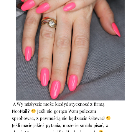
A Wy miałyście może kiedyś styczność z firmą
NeoNail?
Jeśli nie gorąco Wam polecam
spróbować, z pewnością nie będziecie żałować!
Jeśli macie jakieś pytania, możecie śmiało pisać, z