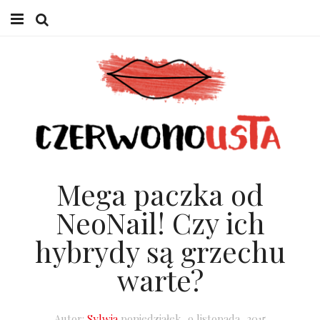
HOME
URODA
LIFESTYLE
W GABINECIE
Mega paczka od
O MNIE
NeoNail! Czy ich
hybrydy są grzechu
warte?
Autor:
Sylwia
poniedziałek, 9 listopada, 2015