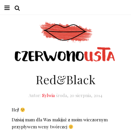
HOME
URODA
LIFESTYLE
W GABINECIE
Red&Black
O MNIE
Autor:
Sylwia
środa, 20 sierpnia, 2014
Hej!
Dzisiaj mam dla Was makijaż z moim wieczornym
przypływem weny twórczej